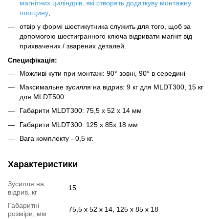
магнітних циліндрів, які створять додаткуву монтажну
площину
;
отвір у формі шестикутника служить для того, щоб за
допомогою шестигранного ключа відривати магніт від
прихвачених / зварених деталей.
Специфікація:
Можливі кути при монтажі: 90° зовні, 90° в середині
Максимальне зусилля на відрив: 9 кг для MLDT300, 15 кг
для MLDT500
Габарити MLDT300: 75,5 х 52 х 14 мм
Габарити MLDT300: 125 х 85х 18 мм
Вага комплекту - 0,5 кг.
Характеристики
Зусилля на
15
відрив, кг
Габаритні
75,5 х 52 х 14, 125 х 85 х 18
розміри, мм