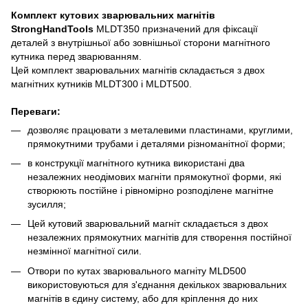
Комплект кутових зварювальних магнітів
StrongHandTools
MLDT350 призначений для фіксації
деталей з внутрішньої або зовнішньої сторони магнітного
кутника перед зварюванням.
Цей комплект зварювальних магнітів складається з двох
магнітних кутників MLDT300 і MLDT500.
Переваги:
дозволяє працювати з металевими пластинами, круглими,
прямокутними трубами і деталями різноманітної форми;
в конструкції магнітного кутника використані два
незалежних неодімових магніти прямокутної форми, які
створюють постійне і рівномірно розподілене магнітне
зусилля;
Цей кутовий зварювальний магніт складається з двох
незалежних прямокутних магнітів для створення постійної
незмінної магнітної сили.
Отвори по кутах зварювального магніту MLD500
використовуються для з'єднання декількох зварювальних
магнітів в єдину систему, або для кріплення до них