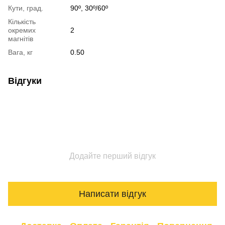
Кути, град.
90º, 30º/60º
Кількість
окремих
2
магнітів
Вага, кг
0.50
Відгуки
Додайте перший відгук
Написати відгук