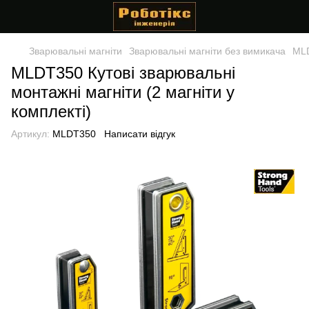
Зварювальні магніти
Зварювальні магніти без вимикача
MLD
MLDT350 Кутові зварювальні
монтажні магніти (2 магніти у
комплекті)
Артикул:
MLDT350
Написати відгук