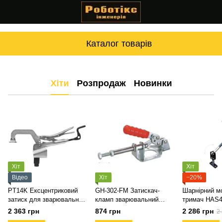
Каталог товарів
Хіти
Розпродаж
Новинки
Хіт
Хіт
Відео
Хіт
−20%
PT14K Ексцентриковий
GH-302-FM Затискач-
Шарнірний м
затиск для зварювальних
кламп зварювальний
тримач HAS4
столів системи d16
поршневий Good Hand
зварювальни
2 363 грн
874 грн
2 286 грн
2
(оригінал)
системи d16