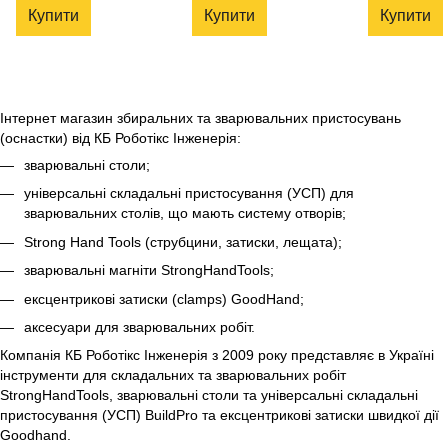
Купити
Купити
Купити
Інтернет магазин збиральних та зварювальних пристосувань
(оснастки) від КБ Роботікс Інженерія:
зварювальні столи;
універсальні складальні пристосування (УСП) для
зварювальних столів, що мають систему отворів;
Strong Hand Tools (струбцини, затиски, лещата);
зварювальні магніти StrongHandTools;
ексцентрикові затиски (clamps) GoodHand;
аксесуари для зварювальних робіт.
Компанія КБ Роботікс Інженерія з 2009 року представляє в Україні
інструменти для складальних та зварювальних робіт
StrongHandTools, зварювальні столи та універсальні складальні
пристосування (УСП) BuildPro та ексцентрикові затиски швидкої дії
Goodhand.