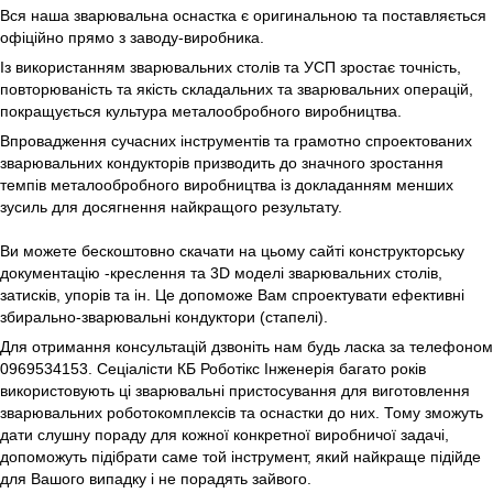
Вся наша зварювальна оснастка є оригинальною та поставляється
офіційно прямо з заводу-виробника.
Із використанням зварювальних столів та УСП зростає точність,
повторюваність та якість складальних та зварювальних операцій,
покращується культура металообробного виробництва.
Впровадження сучасних інструментів та грамотно спроектованих
зварювальних кондукторів призводить до значного зростання
темпів металообробного виробництва із докладанням менших
зусиль для досягнення найкращого результату.
Ви можете бескоштовно скачати на цьому сайті конструкторську
документацію -креслення та 3D моделі зварювальних столів,
затисків, упорів та ін. Це допоможе Вам спроектувати ефективні
збирально-зварювальні кондуктори (стапелі).
Для отримання консультацій дзвоніть нам будь ласка за телефоном
0969534153. Сеціалісти КБ Роботікс Інженерія багато років
використовують ці зварювальні пристосування для виготовлення
зварювальних роботокомплексів та оснастки до них. Тому зможуть
дати слушну пораду для кожної конкретної виробничої задачі,
допоможуть підібрати саме той інструмент, який найкраще підійде
для Вашого випадку і не порадять зайвого.