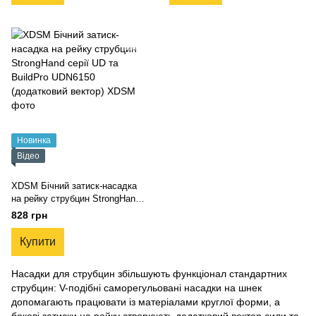
Новинка
Відео
XDSM Бічний затиск-насадка
на рейку струбцин StrongHand
серії UD та BuildPro UDN6150
828 грн
(додатковий вектор)
Купити
Насадки для струбцин збільшують функціонал стандартних
струбцин: V-подібні саморегульовані насадки на шнек
допомагають працювати із матеріалами круглої форми, а