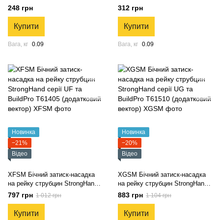
UDN6150 та струбцин
T61405, T61510 та струбцин
248 грн
312 грн
StrongHand серії UD
StrongHand серій UE, UF, UG
Купити
Купити
Вага, кг
0.09
Вага, кг
0.09
Новинка
Новинка
−21%
−20%
Відео
Відео
XFSM Бічний затиск-насадка
XGSM Бічний затиск-насадка
на рейку струбцин StrongHand
на рейку струбцин StrongHand
серії UF та BuildPro T61405
серії UG та BuildPro T61510
797 грн
883 грн
1 012 грн
1 104 грн
(додатковий вектор)
(додатковий вектор)
Купити
Купити