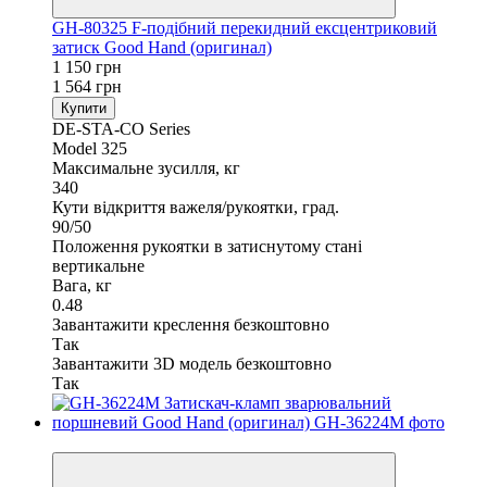
GH-80325 F-подібний перекидний ексцентриковий
затиск Good Hand (оригинал)
1 150 грн
1 564 грн
Купити
DE-STA-CO Series
Model 325
Максимальне зусилля, кг
340
Кути відкриття важеля/рукоятки, град.
90/50
Положення рукоятки в затиснутому стані
вертикальне
Вага, кг
0.48
Завантажити креслення безкоштовно
Так
Завантажити 3D модель безкоштовно
Так
−14%