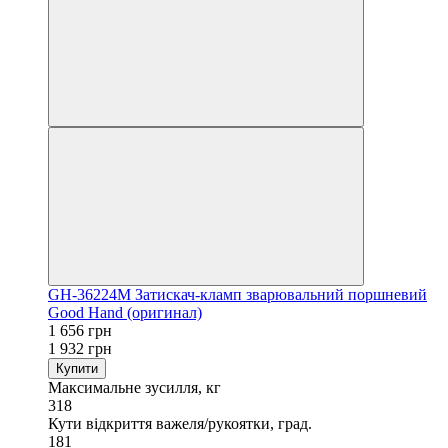
GH-36224M Затискач-кламп зварювальний поршневий
Good Hand (оригинал)
1 656 грн
1 932 грн
Купити
Максимальне зусилля, кг
318
Кути відкриття важеля/рукоятки, град.
181