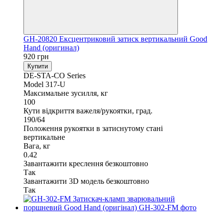
GH-20820 Ексцентриковий затиск вертикальний Good
Hand (оригинал)
920 грн
Купити
DE-STA-CO Series
Model 317-U
Максимальне зусилля, кг
100
Кути відкриття важеля/рукоятки, град.
190/64
Положення рукоятки в затиснутому стані
вертикальне
Вага, кг
0.42
Завантажити креслення безкоштовно
Так
Завантажити 3D модель безкоштовно
Так
Хіт