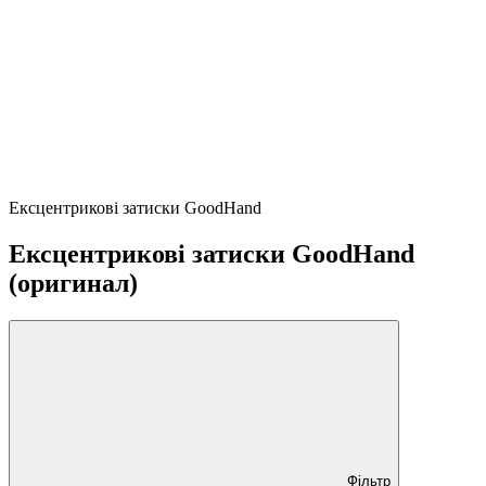
Ексцентрикові затиски GoodHand
Ексцентрикові затиски GoodHand
(оригинал)
Фільтр