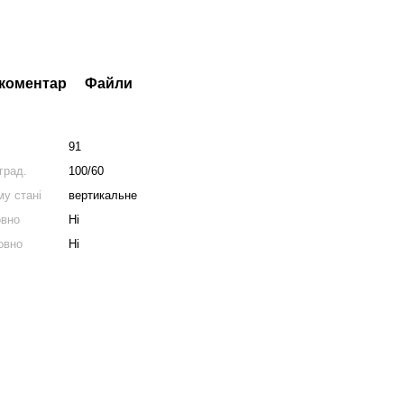
 коментар
Файли
91
град.
100/60
у стані
вертикальне
овно
Ні
овно
Ні