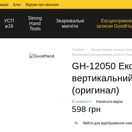
мація
Блог
Відгуки про магазин
Strong
УСП
Зварювальні
Ексцентриков
Hand
⌀16
магніти
затиски GoodHa
Tools
Головна
Ексцентрикові затиски Go
Вертикальні ексцентрикові затиски Go
GH-12050 Екс
вертикальни
(оригинал)
В наявності
Написати відгук
598 грн
Увійти
для відображення нак
%