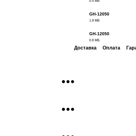
0.5 МБ
DWG
GH-12050
1.8 МБ
IGS
GH-12050
0.8 МБ
STEP
Доставка
Оплата
Гар