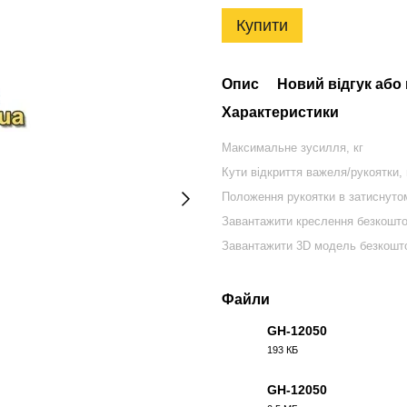
Купити
Опис
Новий відгук або
Характеристики
Максимальне зусилля, кг
Кути відкриття важеля/рукоятки, 
Положення рукоятки в затиснутом
Завантажити креслення безкошт
Завантажити 3D модель безкошт
Файли
GH-12050
193 КБ
PDF
GH-12050