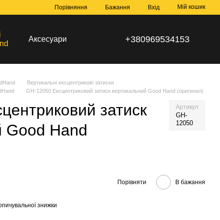
Мій кошик
Порівняння
Бажання
Вхід
і
+380969534153
Аксесуари
nd
odHand
Вертикальні ексцентрикові затиски
odHand
GH-12050 Ексцентриковий затиск вертикальний Good Hand (оригинал)
центриковий затиск
Артикул
GH-
12050
й Good Hand
Порівняти
В бажання
опичувальної знижки