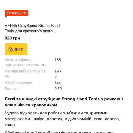
Розпродаж
VER45 Струбцина Strong Hand
Tools для крихкого/м'якого
матеріалу - шкіра, пластик,
920 грн
мідь, алюміній, дерево
Купити
Висота підйому
165
притискного важеля, мм
Розміри рейки в перерізі,
19 х
мм
6
Руків'я-храповик
Так
Вага, кг
0.30
Легкі та швидкі струбцини Strong Hand Tools з рейкою з
алюмінію та храповиком.
Чудово підходять для роботи з м'якими та крихкими
матеріалами - шкіра, пластик, мідь/алюміній, скло, дерево,
тощо.
Дбайливо і в той самий час міцно утримують деталі при