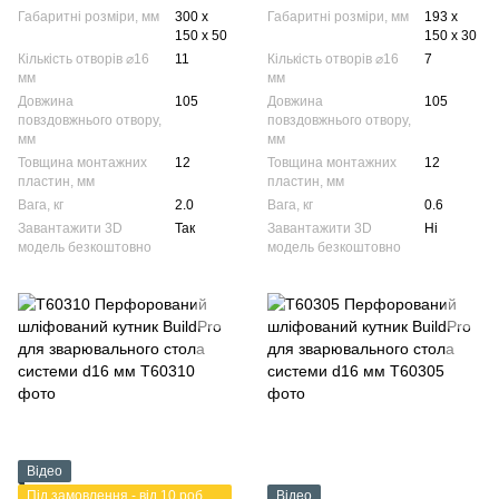
Габаритні розміри, мм
300 х
Габаритні розміри, мм
193 х
150 х 50
150 х 30
Кількість отворів ⌀16
11
Кількість отворів ⌀16
7
мм
мм
Довжина
105
Довжина
105
повздовжнього отвору,
повздовжнього отвору,
мм
мм
Товщина монтажних
12
Товщина монтажних
12
пластин, мм
пластин, мм
Вага, кг
2.0
Вага, кг
0.6
Завантажити 3D
Так
Завантажити 3D
Ні
модель безкоштовно
модель безкоштовно
Відео
Під замовлення - від 10 робочих днів
Відео