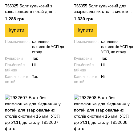
T65025 Болт кульковий з
T65055 Болт кульковий для
капелюшком в потай для
зварювальних столів системи
зварювальних столів системи
УСП-16 мм (розмір
1 288 грн
1 330 грн
УСП-16 мм (кріплення УСП до
регульований)
столу)
Купити
Купити
Призначення:
кріплення
Призначення:
кріплення
елементів УСП до
елементів УСП до
столу
УСП, до столу
Кульковий
Так
Кульковий
Так
Різьбовий з
Ні
Різьбовий з
Ні
гайкою
гайкою
Капелюшок в
Так
Капелюшок в
Ні
потай
потай