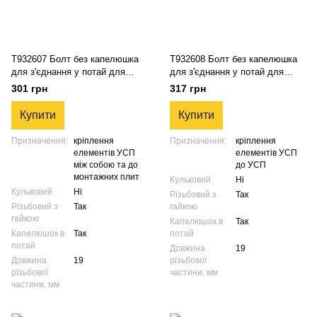
T932607 Болт без капелюшка
T932608 Болт без капелюшка
для з'єднання у потай для
для з'єднання у потай для
зварювальних столів системи
зварювальних столів системи
301 грн
317 грн
16 мм, УСП до УСП, до столу
16 мм, УСП до УСП, до столу
Купити
Купити
Призначення:
кріплення
Призначення:
кріплення
елементів УСП
елементів УСП
між собою та до
до УСП
монтажних плит
Кульковий
Ні
Кульковий
Ні
Різьбовий з
Так
Різьбовий з
Так
гайкою
гайкою
Капелюшок в
Так
Капелюшок в
Так
потай
потай
Довжина
19
Довжина
19
різьбової
різьбової
частини, мм
частини, мм