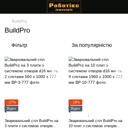
BuildPro
BuildPro
Фільтр
За популярністю
−27%
−18%
Відео
Відео
1
Зварювальний стіл BuildPro на
Зварювальний стіл BuildPro на
3 плити з системою отворів
10 плит з системою отворів