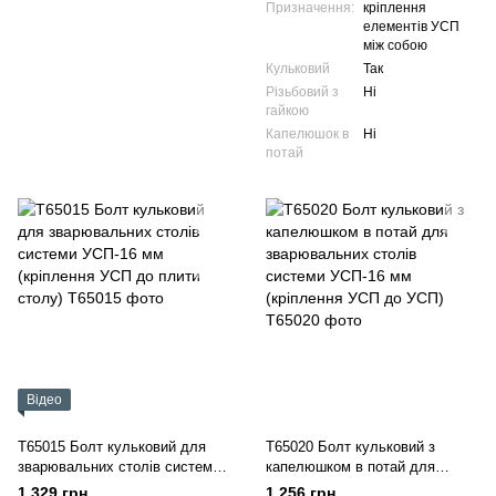
Призначення:
кріплення
елементів УСП
між собою
Кульковий
Так
Різьбовий з
Ні
гайкою
Капелюшок в
Ні
потай
Відео
T65015 Болт кульковий для
T65020 Болт кульковий з
зварювальних столів системи
капелюшком в потай для
УСП-16 мм (кріплення УСП до
зварювальних столів системи
1 329 грн
1 256 грн