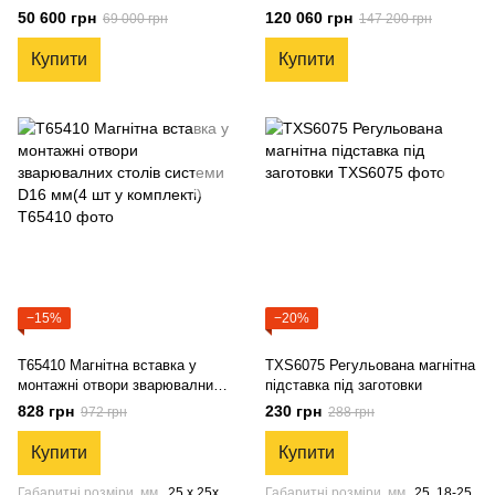
d16 мм та 2 слотами 560 х
d16 мм та 9 слотами 1960 х
50 600 грн
120 060 грн
69 000 грн
147 200 грн
1000 х 777 мм
1000 х 777 мм
Купити
Купити
−15%
−20%
T65410 Магнітна вставка у
TXS6075 Регульована магнітна
монтажні отвори зварювалних
підставка під заготовки
столів системи D16 мм(4 шт у
828 грн
230 грн
972 грн
288 грн
комплeкті)
Купити
Купити
Габаритні розміри, мм
25 x 25x
Габаритні розміри, мм
25, 18-25