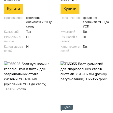
плити столу)
УСП-16 мм (кріплення УСП до
УСП)
Купити
Купити
Призначення:
кріплення
Призначення:
кріплення
елементів УСП до
елементів УСП до
столу
УСП
Кульковий
Так
Кульковий
Так
Різьбовий з
Ні
Різьбовий з
Ні
гайкою
гайкою
Капелюшок в
Ні
Капелюшок в
Так
потай
потай
Відео