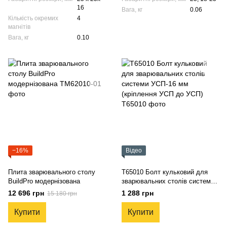
16
Вага, кг
0.06
Кількість окремих
4
магнітів
Вага, кг
0.10
−16%
Відео
Плита зварювального столу
T65010 Болт кульковий для
BuildPro модернізована
зварювальних столів системи
УСП-16 мм (кріплення УСП до
12 696 грн
1 288 грн
15 180 грн
УСП)
Купити
Купити