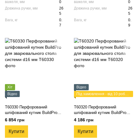
важеля, мм
0
важеля, мм
0
Довжина ручки, мм
26
Довжина ручки, мм
26
5
5
Вага, кг
0.
Вага, кг
0.
7
9
Хіт
Відео
Відео
Під замовлення - від 10 робочих днів
T60330 Перфорований
T60320 Перфорований
шліфований кутник BuildPro
шліфований кутник BuildPro
для зварювального стола
для зварювального стола
6 854 грн
4 186 грн
системи d16 мм
системи d16 мм
Купити
Купити