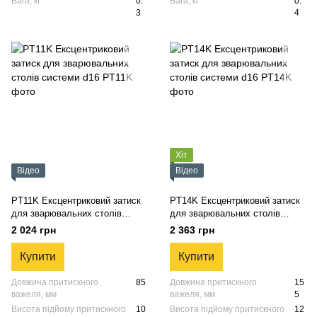
Вага, кг
0.
Вага, кг
0.
3
4
Хіт
Відео
Відео
PT11K Ексцентриковий затиск
PT14K Ексцентриковий затиск
для зварювальних столів
для зварювальних столів
системи d16
системи d16
2 024 грн
2 363 грн
Купити
Купити
Довжина притискного
85
Довжина притискного
15
важеля, мм
важеля, мм
5
Висота підйому притискного
10
Висота підйому притискного
12