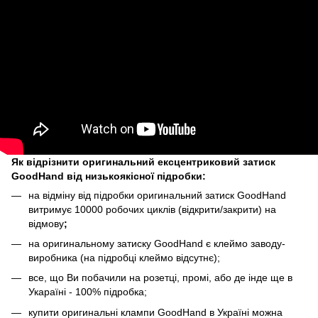
Як відрізнити оригинальний ексцентриковий затиск
GoodHand від низькоякісної підробки:
на відміну від підробки оригинальний затиск GoodHand
витримує 10000 робочих циклів (відкрити/закрити) на
відмову
;
на оригинальному затиску GoodHand є клеймо заводу-
виробника (на підробці клеймо відсутнє);
все, що Ви побачили на розетці, промі, або де інде ще в
Укараїні - 100% підробка;
купити оригинальні клампи GoodHand в Україні можна