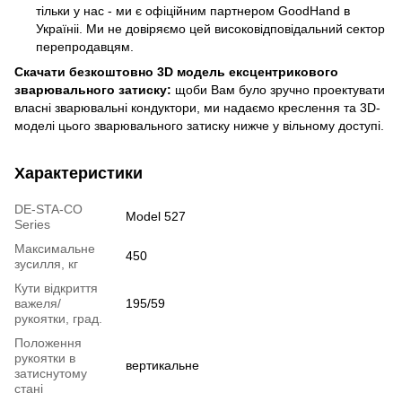
тільки у нас - ми є офіційним партнером GoodHand в
Україніі. Ми не довіряємо цей високовідповідальний сектор
перепродавцям.
Скачати безкоштовно 3D модель ексцентрикового
зварювального затиску:
щоби Вам було зручно проектувати
власні зварювальні кондуктори, ми надаємо креслення та 3D-
моделі цього зварювального затиску нижче у вільному доступі.
Характеристики
DE-STA-CO
Model 527
Series
Максимальне
450
зусилля, кг
Кути відкриття
важеля/
195/59
рукоятки, град.
Положення
рукоятки в
вертикальне
затиснутому
стані