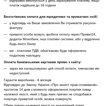
Відправка виконується у день зарахування платежу, якщо
платіж надійшов до 16 години
Безготівкова оплата для юридичних та приватних осіб:
у відповідь на Ваше замовлення Ви отримаєте рахунок-
фактуру;
приватні особи можуть зробити оплату через Приват24,
додаток Монобанк, інші платіжні системи, або у відділенні
будь-якого банку.
ми - платники ПДВ, обов'язково буде оформлено
податкову накладну.
Оплата банківськими картками
прямо з сайту
:
зараз ми налаштовуємо цей спосіб оплати, тимчасово він
недоступний.
Гарантія виробника - 6 місяців.
Відповідно до Закону України «Про захист прав споживачів»,
протягом 14 днів з моменту оформлення покупки товар
належної якості, який з будь-яких причин не сподобався
покупцю-приватній особі, можна повернути.
Обмін товару належної якості на аналогічний товар