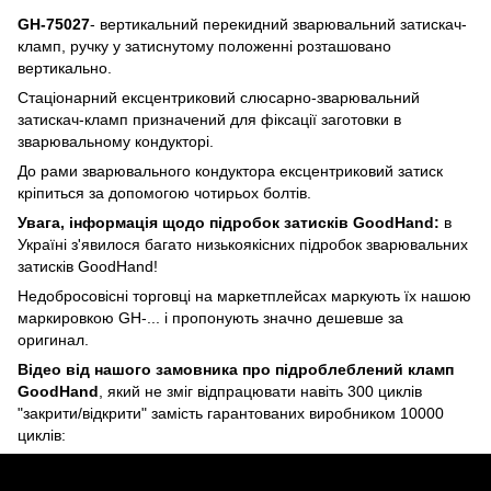
GH-75027
- вертикальний перекидний зварювальний затискач-
кламп, ручку у затиснутому положенні розташовано
вертикально.
Стаціонарний ексцентриковий слюсарно-зварювальний
затискач-кламп призначений для фіксації заготовки в
зварювальному кондукторі.
До рами зварювального кондуктора ексцентриковий затиск
кріпиться за допомогою чотирьох болтів.
Увага, інформація щодо підробок затисків GoodHand:
в
Україні з'явилося багато низькоякісних підробок зварювальних
затисків GoodHand!
Недобросовісні торговці на маркетплейсах маркують їх нашою
маркировкою GH-... і пропонують значно дешевше за
оригинал.
Відео від нашого замовника про підроблеблений кламп
GoodHand
, який не зміг відпрацювати навіть 300 циклів
"закрити/відкрити" замість гарантованих виробником 10000
циклів: