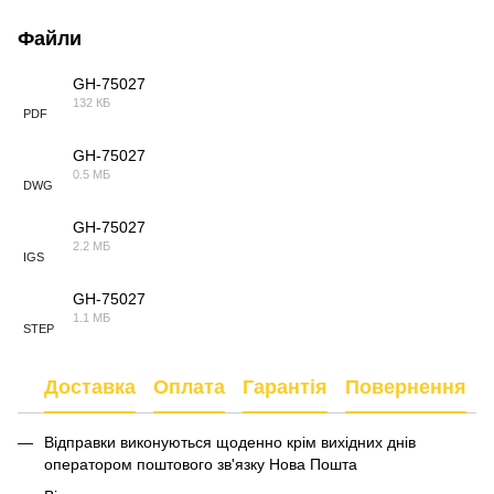
Файли
GH-75027
132 КБ
PDF
GH-75027
0.5 МБ
DWG
GH-75027
2.2 МБ
IGS
GH-75027
1.1 МБ
STEP
Доставка
Оплата
Гарантія
Повернення
Відправки виконуються щоденно крім вихідних днів
оператором поштового зв'язку Нова Пошта