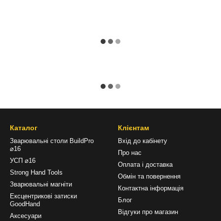
Каталог
Клієнтам
Зварювальні столи BuildPro
Вхід до кабінету
⌀16
Про нас
УСП ⌀16
Оплата і доставка
Strong Hand Tools
Обмін та повернення
Зварювальні магніти
Контактна інформація
Ексцентрикові затиски
Блог
GoodHand
Відгуки про магазин
Аксесуари