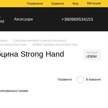
Мій кошик
Порівняння
Бажання
Вхід
і
+380969534153
Аксесуари
nd
бцини
Струбцини звичайної та високої потужності
сті Strong Hand Tools
UD85М Струбцина Strong Hand Tools
цина Strong Hand
Артикул
UD85М
Порівняти
В бажання
опичувальної знижки