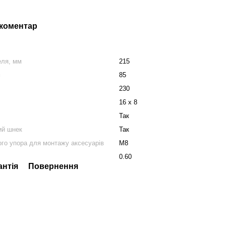
 коментар
еля, мм
215
м
85
230
16 x 8
Так
ий шнек
Так
ого упора для монтажу аксесуарів
M8
0.60
антія
Повернення