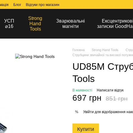
мація
Блог
Відгуки про магазин
Strong
УСП
Зварювальні
Ексцентриков
Hand
⌀16
магніти
затиски GoodHa
Tools
Головна
Strong Hand Tools
Стру
Струбцини звичайної та високої потужно
UD85М Струб
Tools
В наявності
Написати відгук
697 грн
851 грн
Увійти
для відображення нак
%
Купити