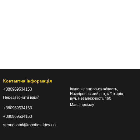
Контактна інформація
+380969534153
Івано-Франківська область,
Надвірнянський р-н, с.Татарів,
Передзвонити вам?
вул. Незалежності, 460
Мапа проїзду
+380969534153
+380969534153
stronghand@robotics.kiev.ua