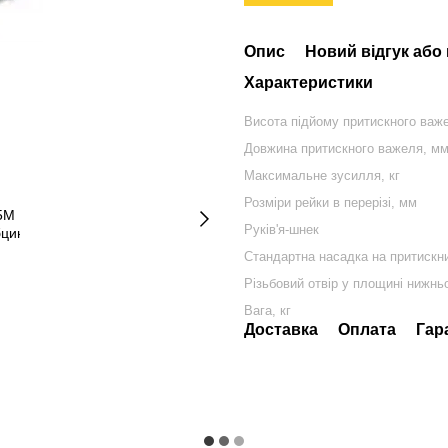
Опис
Новий відгук або
Характеристики
Висота підйому притискного важ
Довжина притискного важеля, м
Максимальне зусилля, кг
Розміри рейки в перерізі, мм
Руків'я-шнек
Стандартна насадка на притискн
Різьбовий отвір у площині нижнь
Вага, кг
Доставка
Оплата
Гар