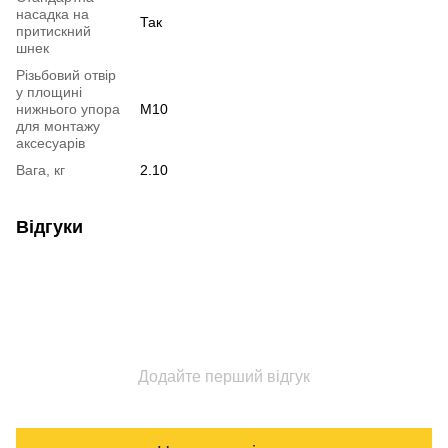
насадка на
Так
притискний
шнек
Різьбовий отвір
у площині
нижнього упора
M10
для монтажу
аксесуарів
Вага, кг
2.10
Відгуки
Додайте перший відгук