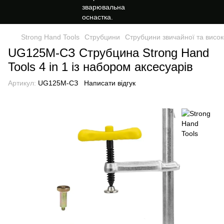
Strong Hand Tools
Струбцини
Струбцини звичайної та висок
UG125М-СЗ Струбцина Strong Hand
Tools 4 in 1 із набором аксесуарів
Артикул:
UG125М-СЗ
Написати відгук