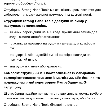
термічно-обробленої сталі.
Струбцини Strong Hand Tools мають нікель-хром покриття для
забезпечення максимальної потужності та довговічності.
Струбцини Strong Hand Tools доступні на вибір у
наступних комплектаціях:
знімний перекидний на 180 град. притискний важіль для
задач з затискання/розтискання;
пластикова накладка на рукоятку шнека, для комфорту
рук;
стандартні, або надстійкі змінні шарнірні насадки на
притискний шнек;
вид рукоятки: шнек або храповик.
Комплект струбцин 4 в 1 поставляється із V-подібною
самоорієнтованою призмою із магнітами, або без них, та
подовжучем, який перетворює F-струбцину на G-
струбцину.
Ці струбцини надійно притиснуть та вирівняють кромку грубого
сталевого листа до силового каркасу - швелера, або балки.
Струбцини Strong Hand Tools більшої потужності