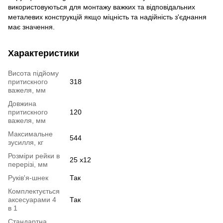
використовуються для монтажу важких та відповідальних
металевих конструкцій якщо міцність та надійність з'єднання
має значення.
Характеристики
Висота підйому
притискного
318
важеля, мм
Довжина
притискного
120
важеля, мм
Максимальне
544
зусилля, кг
Розміри рейки в
25 x12
перерізі, мм
Руків'я-шнек
Так
Комплектується
аксесуарами 4
Так
в 1
Стандартна