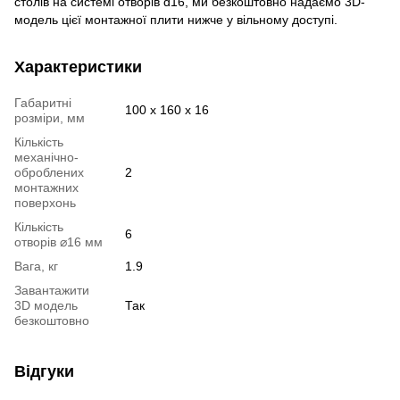
столів на системі отворів d16, ми безкоштовно надаємо 3D-
модель цієї монтажної плити нижче у вільному доступі.
Характеристики
Габаритні
100 x 160 x 16
розміри, мм
Кількість
механічно-
оброблених
2
монтажних
поверхонь
Кількість
6
отворів ⌀16 мм
Вага, кг
1.9
Завантажити
3D модель
Так
безкоштовно
Відгуки