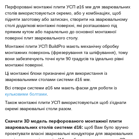
Перфоровані монтажні плити УСП ⌀16 мм для зварювальних
столів використовуються окремо, або у комбінаціях, щоб
підняти заготовку або затискач, створити на зварювальному
столі додаткові монтажні поверхні, які розташовано під
прямим кутом або паралельно до основної монтажної
поверхні плит зварювального столу.
Монтажні плити УСП BuildPro мають механічну обробку
монтажних поверхонь (фрезерування та шліфування), тому
вони забезпечують точні кути 90 градусів та ідеально рівні
монтажні поверхні.
Ці монтажні блоки призначені для використання із
зварювальними столами системи d16 мм.
Всі отвори системи ⌀16 мм мають фаски для роботи із
кульковими болтами
.
Також монтажні плити УСП використовуються щоб з’єднати
окремі зварювальні столи разом.
Скачати 3D модель перфорованого монтажної плити
зварювальних столів системи d16:
щоб Вам було зручно
проектувати власні зварювальні кондуктори для зварювальних