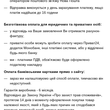
оператором поштового зв'язку Нова Пошта
Відправка виконується у день зарахування платежу, якщо
платіж надійшов до 16 години
Безготівкова оплата для юридичних та приватних осіб:
у відповідь на Ваше замовлення Ви отримаєте рахунок-
фактуру;
приватні особи можуть зробити оплату через Приват24,
додаток Монобанк, інші платіжні системи, або у відділенні
будь-якого банку.
ми - платники ПДВ, обов'язково буде оформлено
податкову накладну.
Оплата банківськими картками
прямо з сайту
:
зараз ми налаштовуємо цей спосіб оплати, тимчасово він
недоступний.
Гарантія виробника - 6 місяців.
Відповідно до Закону України «Про захист прав споживачів»,
протягом 14 днів з моменту оформлення покупки товар
належної якості, який з будь-яких причин не сподобався
покупцю-приватній особі, можна повернути.