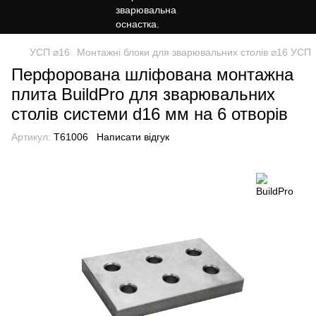
УСП ⌀16
Монтажні блоки для зварювальних столів ⌀16 УСП
Перфорована шліфована монтажна
плита BuildPro для зварювальних
столів системи d16 мм на 6 отворів
Артикул:
Т61006
Написати відгук